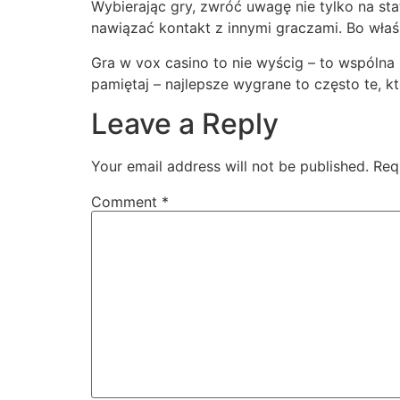
Wybierając gry, zwróć uwagę nie tylko na stat
nawiązać kontakt z innymi graczami. Bo wł
Gra w vox casino to nie wyścig – to wspólna 
pamiętaj – najlepsze wygrane to często te, kt
Leave a Reply
Your email address will not be published.
Req
Comment
*