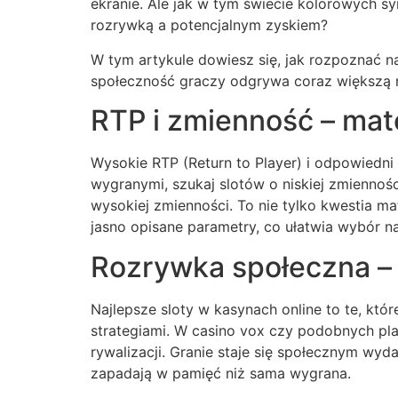
ekranie. Ale jak w tym świecie kolorowych sy
rozrywką a potencjalnym zyskiem?
W tym artykule dowiesz się, jak rozpoznać n
społeczność graczy odgrywa coraz większą r
RTP i zmienność – mat
Wysokie RTP (Return to Player) i odpowiedni 
wygranymi, szukaj slotów o niskiej zmienności
wysokiej zmienności. To nie tylko kwestia 
jasno opisane parametry, co ułatwia wybór 
Rozrywka społeczna –
Najlepsze sloty w kasynach online to te, któr
strategiami. W casino vox czy podobnych pl
rywalizacji. Granie staje się społecznym wyda
zapadają w pamięć niż sama wygrana.