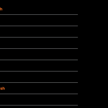
sh
esh